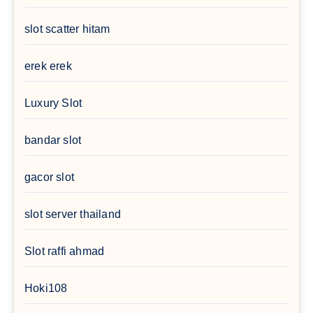
slot scatter hitam
erek erek
Luxury Slot
bandar slot
gacor slot
slot server thailand
Slot raffi ahmad
Hoki108