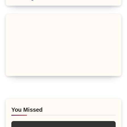
You Missed