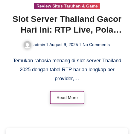
Review Situs Taruhan & Game
Slot Server Thailand Gacor
Hari Ini: RTP Live, Pola
Kemenangan Bulanan, dan
admin
August 9, 2025
No Comments
Strategi Menang Terbukti
2025
Temukan rahasia menang di slot server Thailand
2025 dengan tabel RTP harian lengkap per
provider,…
Read More