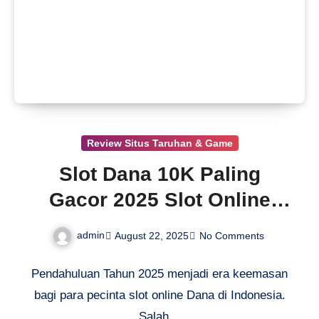
Review Situs Taruhan & Game
Slot Dana 10K Paling
Gacor 2025 Slot Online
Dana Gacor Terpercaya di
admin
August 22, 2025
No Comments
Indonesia
Pendahuluan Tahun 2025 menjadi era keemasan
bagi para pecinta slot online Dana di Indonesia.
Salah…