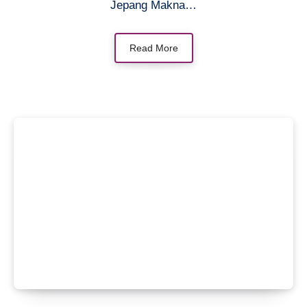
Jepang Makna…
Read More