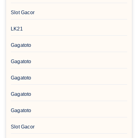
Slot Gacor
LK21
Gagatoto
Gagatoto
Gagatoto
Gagatoto
Gagatoto
Slot Gacor