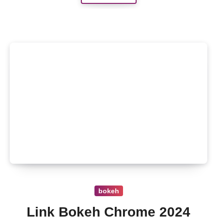
bokeh
Link Bokeh Chrome 2024