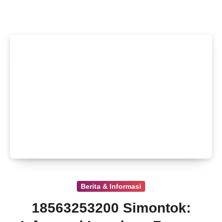
Berita & Informasi
18563253200 Simontok: