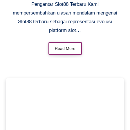
Pengantar Slot88 Terbaru Kami
mempersembahkan ulasan mendalam mengenai
Slot88 terbaru sebagai representasi evolusi
platform slot…
Read More