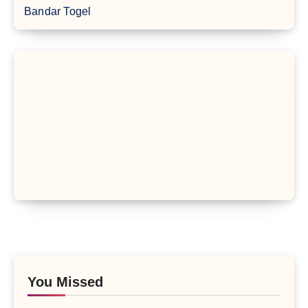
Bandar Togel
You Missed