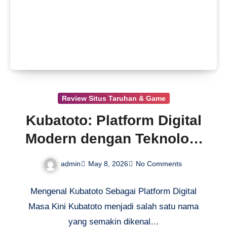
Review Situs Taruhan & Game
Kubatoto: Platform Digital
Modern dengan Teknologi
Cepat, Aman, dan
admin
May 8, 2026
No Comments
Terpercaya
Mengenal Kubatoto Sebagai Platform Digital
Masa Kini Kubatoto menjadi salah satu nama
yang semakin dikenal…