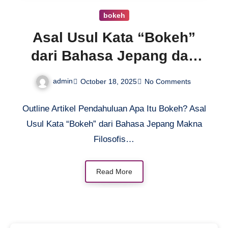
bokeh
Asal Usul Kata “Bokeh”
dari Bahasa Jepang dan
Pengaruhnya dalam Dunia
admin
October 18, 2025
No Comments
Sinematografi
Outline Artikel Pendahuluan Apa Itu Bokeh? Asal
Usul Kata “Bokeh” dari Bahasa Jepang Makna
Filosofis…
Read More