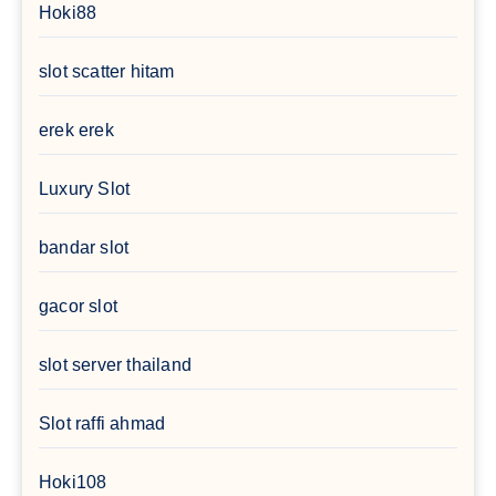
Hoki88
slot scatter hitam
erek erek
Luxury Slot
bandar slot
gacor slot
slot server thailand
Slot raffi ahmad
Hoki108