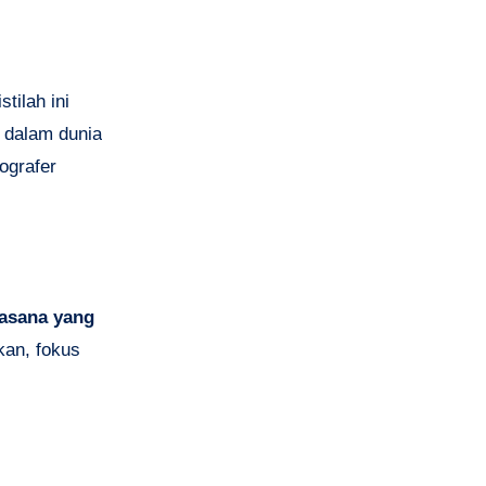
tilah ini
n dalam dunia
ografer
uasana yang
kan, fokus