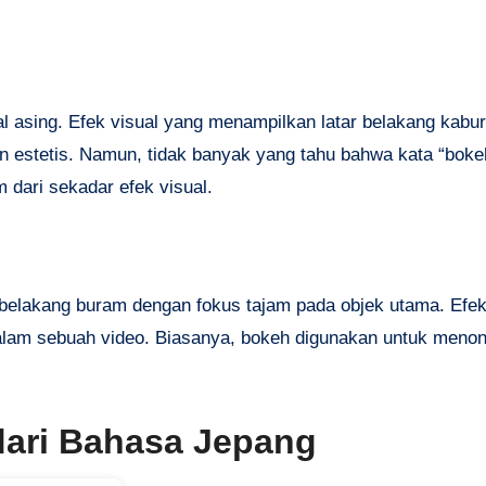
l asing. Efek visual yang menampilkan latar belakang kabur 
n estetis. Namun, tidak banyak yang tahu bahwa kata “boke
 dari sekadar efek visual.
belakang buram dengan fokus tajam pada objek utama. Efek 
dalam sebuah video. Biasanya, bokeh digunakan untuk menon
dari Bahasa Jepang