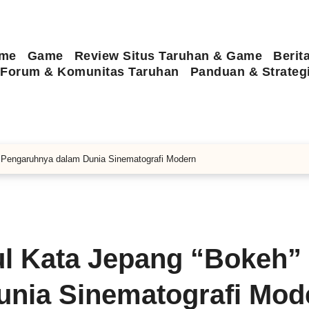
me
Game
Review Situs Taruhan & Game
Berit
Forum & Komunitas Taruhan
Panduan & Strateg
 Pengaruhnya dalam Dunia Sinematografi Modern
ul Kata Jepang “Bokeh”
nia Sinematografi Mod