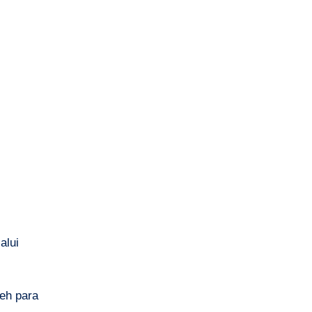
alui
leh para