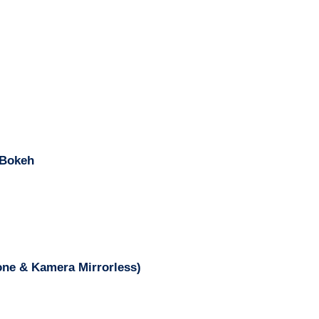
 Bokeh
ne & Kamera Mirrorless)