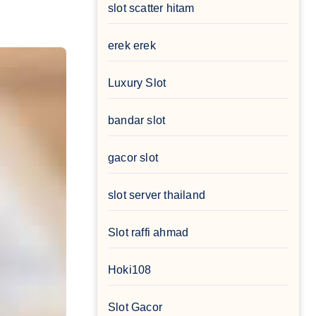
slot scatter hitam
erek erek
Luxury Slot
bandar slot
gacor slot
slot server thailand
Slot raffi ahmad
Hoki108
Slot Gacor