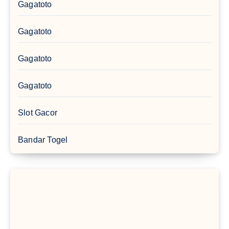
Gagatoto
Gagatoto
Gagatoto
Gagatoto
Slot Gacor
Bandar Togel