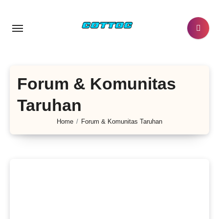
Skip
to
content
Forum & Komunitas
Taruhan
Home
Forum & Komunitas Taruhan