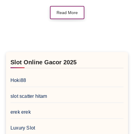
Read More
Slot Online Gacor 2025
Hoki88
slot scatter hitam
erek erek
Luxury Slot