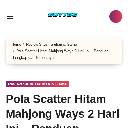
Skip
to
content
Home
Review Situs Taruhan & Game
Pola Scatter Hitam Mahjong Ways 2 Hari Ini – Panduan
Lengkap dan Terpercaya
Review Situs Taruhan & Game
Pola Scatter Hitam
Mahjong Ways 2 Hari