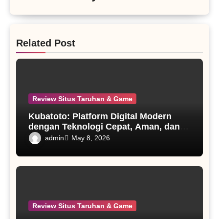
Related Post
Review Situs Taruhan & Game
Kubatoto: Platform Digital Modern
dengan Teknologi Cepat, Aman, dan
Terpercaya
admin
May 8, 2026
Review Situs Taruhan & Game