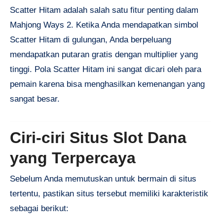
Scatter Hitam adalah salah satu fitur penting dalam
Mahjong Ways 2. Ketika Anda mendapatkan simbol
Scatter Hitam di gulungan, Anda berpeluang
mendapatkan putaran gratis dengan multiplier yang
tinggi. Pola Scatter Hitam ini sangat dicari oleh para
pemain karena bisa menghasilkan kemenangan yang
sangat besar.
Ciri-ciri Situs Slot Dana
yang Terpercaya
Sebelum Anda memutuskan untuk bermain di situs
tertentu, pastikan situs tersebut memiliki karakteristik
sebagai berikut: