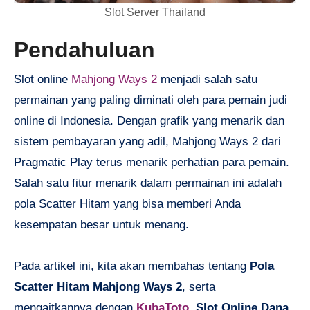
Slot Server Thailand
Pendahuluan
Slot online
Mahjong Ways 2
menjadi salah satu
permainan yang paling diminati oleh para pemain judi
online di Indonesia. Dengan grafik yang menarik dan
sistem pembayaran yang adil, Mahjong Ways 2 dari
Pragmatic Play terus menarik perhatian para pemain.
Salah satu fitur menarik dalam permainan ini adalah
pola Scatter Hitam yang bisa memberi Anda
kesempatan besar untuk menang.
Pada artikel ini, kita akan membahas tentang
Pola
Scatter Hitam Mahjong Ways 2
, serta
mengaitkannya dengan
KubaToto
,
Slot Online Dana