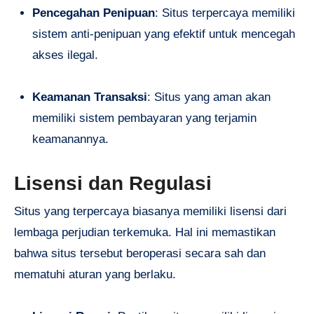
Pencegahan Penipuan
: Situs terpercaya memiliki
sistem anti-penipuan yang efektif untuk mencegah
akses ilegal.
Keamanan Transaksi
: Situs yang aman akan
memiliki sistem pembayaran yang terjamin
keamanannya.
Lisensi dan Regulasi
Situs yang terpercaya biasanya memiliki lisensi dari
lembaga perjudian terkemuka. Hal ini memastikan
bahwa situs tersebut beroperasi secara sah dan
mematuhi aturan yang berlaku.