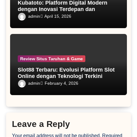
Kubatoto: Platform Digital Modern
dengan Inovasi Terdepan dan
Pengalaman Pengguna Optimal
admin
April 15, 2026
Review Situs Taruhan & Game
Slot88 Terbaru: Evolusi Platform Slot
Online dengan Teknologi Terkini
admin
February 4, 2026
Leave a Reply
Your email address will not be published.
Required