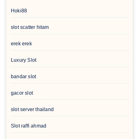
Hoki88
slot scatter hitam
erek erek
Luxury Slot
bandar slot
gacor slot
slot server thailand
Slot raffi ahmad