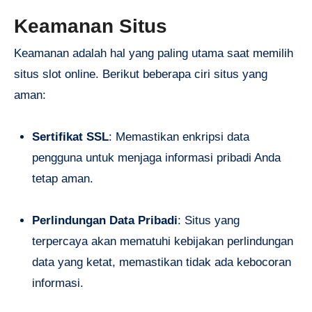
Keamanan Situs
Keamanan adalah hal yang paling utama saat memilih
situs slot online. Berikut beberapa ciri situs yang
aman:
Sertifikat SSL
: Memastikan enkripsi data
pengguna untuk menjaga informasi pribadi Anda
tetap aman.
Perlindungan Data Pribadi
: Situs yang
terpercaya akan mematuhi kebijakan perlindungan
data yang ketat, memastikan tidak ada kebocoran
informasi.