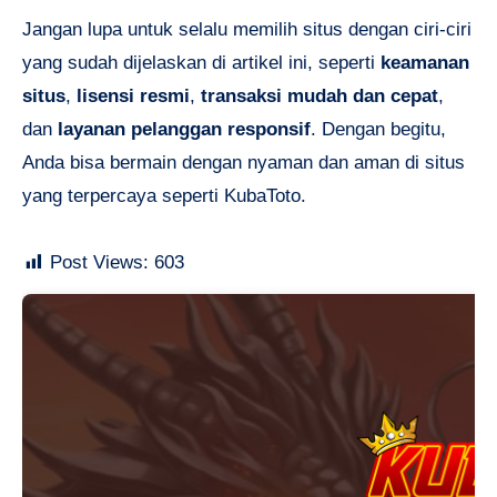
Jangan lupa untuk selalu memilih situs dengan ciri-ciri
yang sudah dijelaskan di artikel ini, seperti
keamanan
situs
,
lisensi resmi
,
transaksi mudah dan cepat
,
dan
layanan pelanggan responsif
. Dengan begitu,
Anda bisa bermain dengan nyaman dan aman di situs
yang terpercaya seperti KubaToto.
Post Views:
603