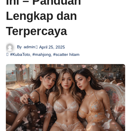
Ini – Panduan
Lengkap dan
Terpercaya
By
admin
April 25, 2025
#KubaToto
,
#mahjong
,
#scatter hitam