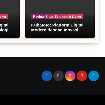
Game
Review Situs Taruhan & Game
gital
Kubatoto: Platform Digital
logi
Modern dengan Inovasi
Terdepan dan Pengalaman
Pengguna Optimal