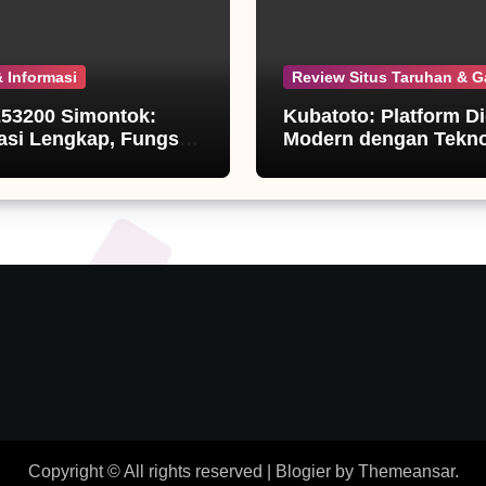
& Informasi
Review Situs Taruhan & 
53200 Simontok:
Kubatoto: Platform Di
asi Lengkap, Fungsi,
Modern dengan Tekno
 dan Alternatif yang
Cepat, Aman, dan
Diketahui
Terpercaya
Copyright © All rights reserved
|
Blogier
by
Themeansar
.