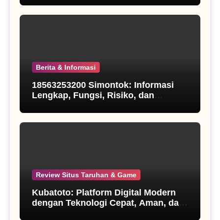
Grup G Piala Dunia 2026
Berita & Informasi
18563253200 Simontok: Informasi
Lengkap, Fungsi, Risiko, dan
Alternatif yang Perlu Diketahui
Review Situs Taruhan & Game
Kubatoto: Platform Digital Modern
dengan Teknologi Cepat, Aman, dan
Terpercaya