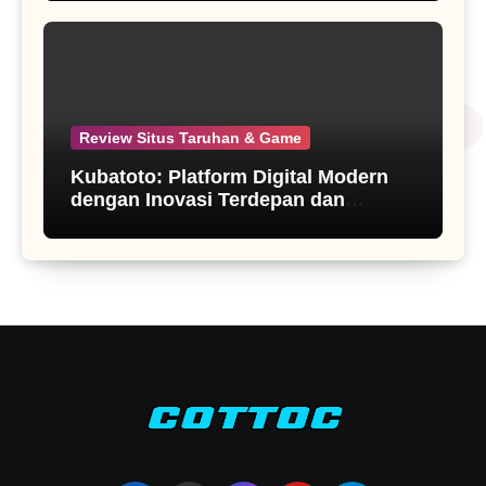
Review Situs Taruhan & Game
Kubatoto: Platform Digital Modern
dengan Inovasi Terdepan dan
Pengalaman Pengguna Optimal