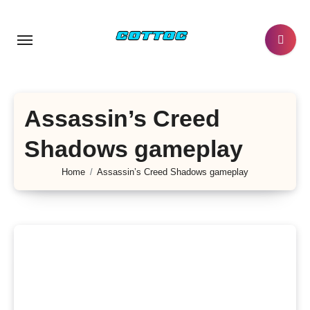
Skip
to
content
Assassin’s Creed
Shadows gameplay
Home
Assassin’s Creed Shadows gameplay