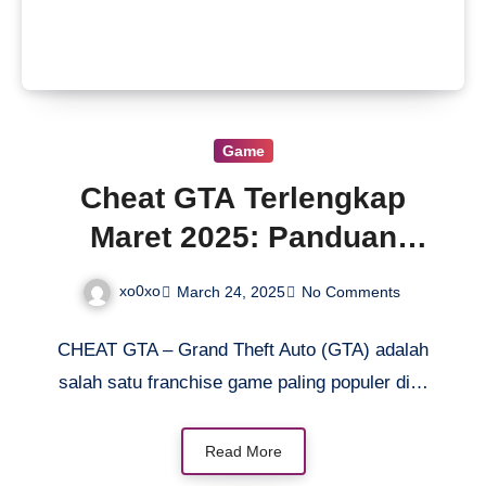
Game
Cheat GTA Terlengkap
Maret 2025: Panduan
Bahasa Indonesia untuk
xo0xo
March 24, 2025
No Comments
Pemain PS2, PS3, PS4,
dan PC
CHEAT GTA – Grand Theft Auto (GTA) adalah
salah satu franchise game paling populer di…
Read More