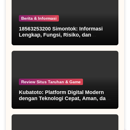
Berita & Informasi
18563253200 Simontok: Informasi
Lengkap, Fungsi, Risiko, dan
Alternatif yang Perlu Diketahui
Review Situs Taruhan & Game
Kubatoto: Platform Digital Modern
dengan Teknologi Cepat, Aman, dan
Terpercaya