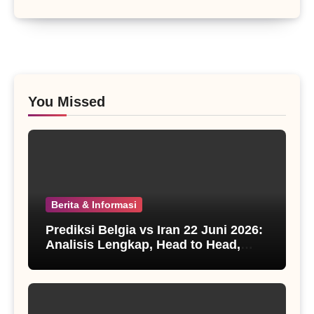
You Missed
Berita & Informasi
Prediksi Belgia vs Iran 22 Juni 2026:
Analisis Lengkap, Head to Head,
Susunan Pemain, dan Prediksi Skor
Grup G Piala Dunia 2026