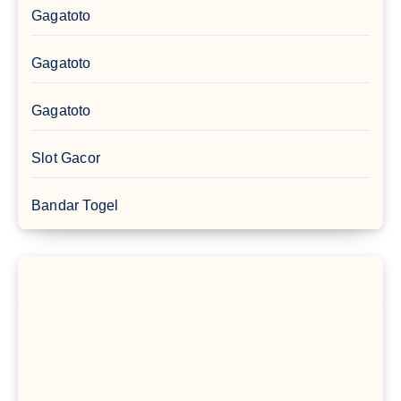
Gagatoto
Gagatoto
Gagatoto
Slot Gacor
Bandar Togel