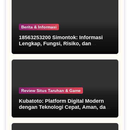
Berita & Informasi
18563253200 Simontok: Informasi
Lengkap, Fungsi, Risiko, dan
Alternatif yang Perlu Diketahui
Review Situs Taruhan & Game
Kubatoto: Platform Digital Modern
dengan Teknologi Cepat, Aman, dan
Terpercaya