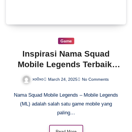
Game
Inspirasi Nama Squad
Mobile Legends Terbaik:
Dari Bahasa Inggris,
xo0xo
March 24, 2025
No Comments
Jepang, hingga Indonesia!
Nama Squad Mobile Legends – Mobile Legends
(ML) adalah salah satu game mobile yang
paling…
Read More