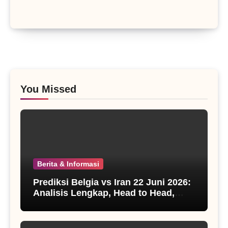
You Missed
Berita & Informasi
Prediksi Belgia vs Iran 22 Juni 2026:
Analisis Lengkap, Head to Head,
Susunan Pemain, dan Prediksi Skor
Grup G Piala Dunia 2026