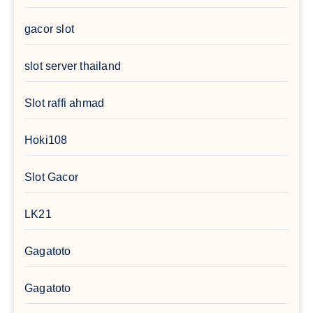
gacor slot
slot server thailand
Slot raffi ahmad
Hoki108
Slot Gacor
LK21
Gagatoto
Gagatoto