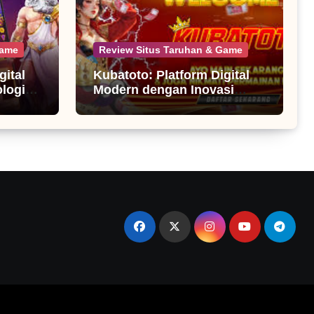
Game
Review Situs Taruhan & Game
gital
Kubatoto: Platform Digital
logi
Modern dengan Inovasi
Terdepan dan Pengalaman
Pengguna Optimal