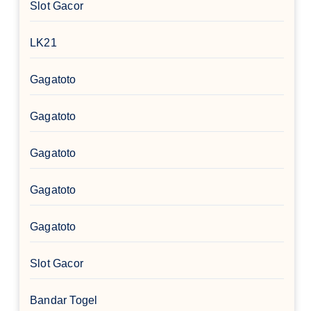
Slot Gacor
LK21
Gagatoto
Gagatoto
Gagatoto
Gagatoto
Gagatoto
Slot Gacor
Bandar Togel