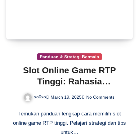
Panduan & Strategi Bermain
Slot Online Game RTP
Tinggi: Rahasia
Meningkatkan Peluang
xo0xo
March 19, 2025
No Comments
Menang Anda
Temukan panduan lengkap cara memilih slot
online game RTP tinggi. Pelajari strategi dan tips
untuk…