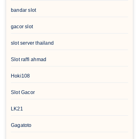
bandar slot
gacor slot
slot server thailand
Slot raffi ahmad
Hoki108
Slot Gacor
LK21
Gagatoto