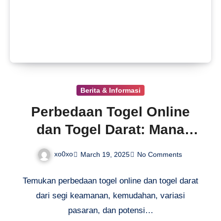
Berita & Informasi
Perbedaan Togel Online
dan Togel Darat: Mana
yang Lebih Mudah Diakses
xo0xo
March 19, 2025
No Comments
dan Menguntungkan?
Temukan perbedaan togel online dan togel darat
dari segi keamanan, kemudahan, variasi
pasaran, dan potensi…