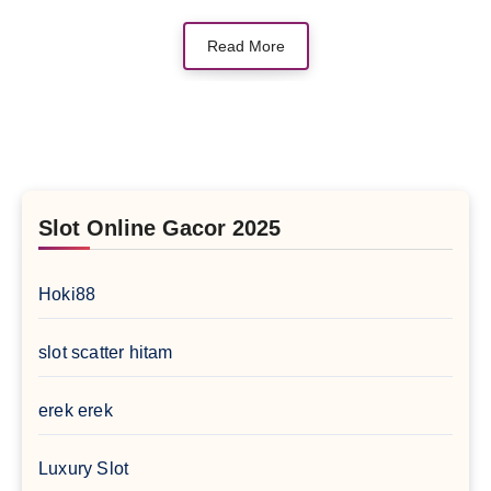
Read More
Slot Online Gacor 2025
Hoki88
slot scatter hitam
erek erek
Luxury Slot