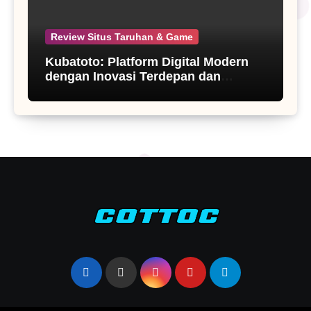
Review Situs Taruhan & Game
Kubatoto: Platform Digital Modern
dengan Inovasi Terdepan dan
Pengalaman Pengguna Optimal