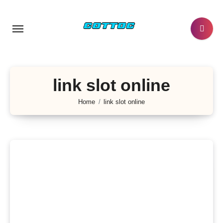
Skip
to
content
link slot online
Home
link slot online