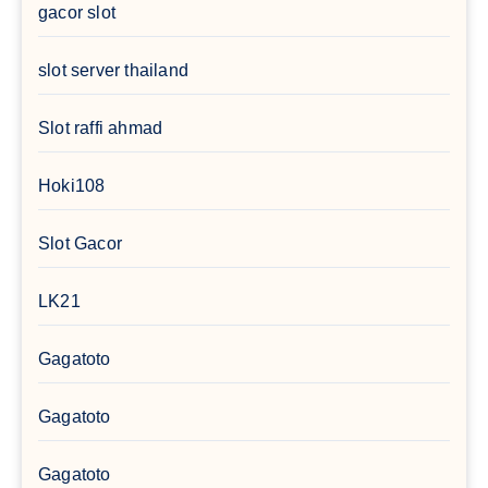
gacor slot
slot server thailand
Slot raffi ahmad
Hoki108
Slot Gacor
LK21
Gagatoto
Gagatoto
Gagatoto