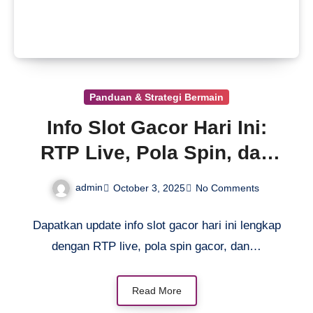
Panduan & Strategi Bermain
Info Slot Gacor Hari Ini:
RTP Live, Pola Spin, dan
Bonus Slot Terbaru
admin
October 3, 2025
No Comments
Dapatkan update info slot gacor hari ini lengkap
dengan RTP live, pola spin gacor, dan…
Read More