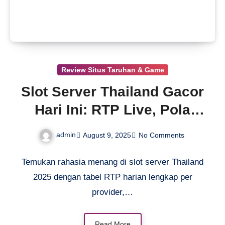
Review Situs Taruhan & Game
Slot Server Thailand Gacor
Hari Ini: RTP Live, Pola
Kemenangan Bulanan, dan
admin
August 9, 2025
No Comments
Strategi Menang Terbukti
2025
Temukan rahasia menang di slot server Thailand
2025 dengan tabel RTP harian lengkap per
provider,…
Read More