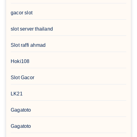
gacor slot
slot server thailand
Slot raffi ahmad
Hoki108
Slot Gacor
LK21
Gagatoto
Gagatoto