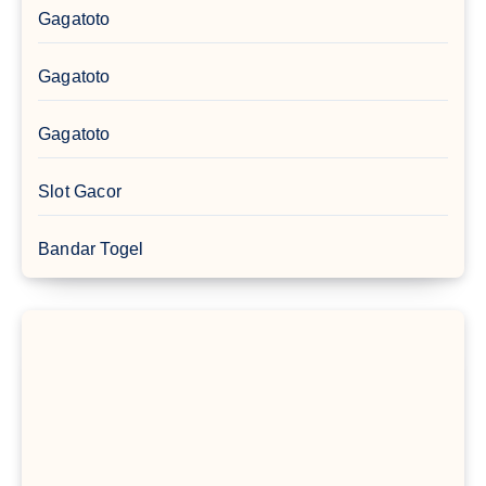
Gagatoto
Gagatoto
Gagatoto
Slot Gacor
Bandar Togel