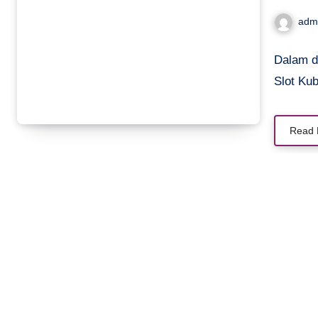
adm
Dalam d
Slot Ku
Read 