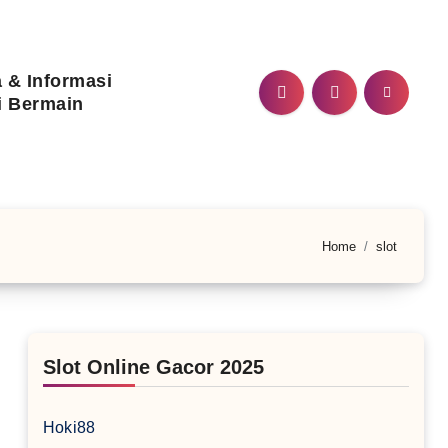
a & Informasi
i Bermain
Home
slot
Slot Online Gacor 2025
Hoki88