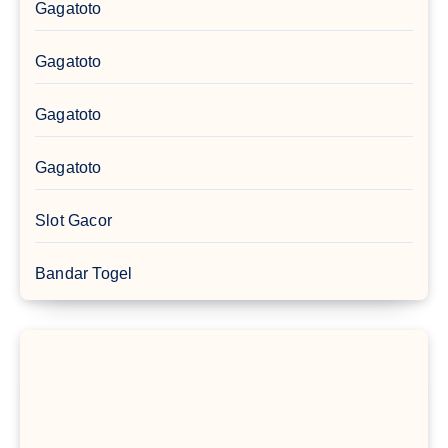
Gagatoto
Gagatoto
Gagatoto
Gagatoto
Slot Gacor
Bandar Togel