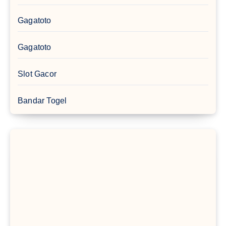
Gagatoto
Gagatoto
Slot Gacor
Bandar Togel