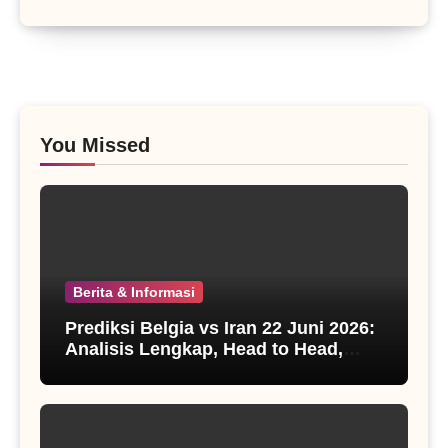
You Missed
Berita & Informasi
Prediksi Belgia vs Iran 22 Juni 2026:
Analisis Lengkap, Head to Head,
Susunan Pemain, dan Prediksi Skor
Grup G Piala Dunia 2026