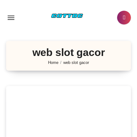
Skip
to
content
web slot gacor
Home
web slot gacor