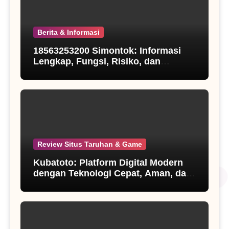
Berita & Informasi
18563253200 Simontok: Informasi
Lengkap, Fungsi, Risiko, dan
Alternatif yang Perlu Diketahui
Review Situs Taruhan & Game
Kubatoto: Platform Digital Modern
dengan Teknologi Cepat, Aman, dan
Terpercaya